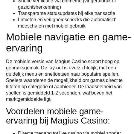
Snelle verificatie via biometrie (vingerafdruk of
gezichtsherkenning)
Transparante statusupdates bij elke transactie
Limieten en veiligheidschecks die automatisch
meeschalen met mobiel gebruik
Mobiele navigatie en game-
ervaring
De mobiele versie van Magius Casino scoort hoog op
gebruiksgemak. De lay-out is overzichtelijk, met een
duidelijk menu en sneltoetsen naar populaire spellen.
Spelers waarderen de mogelijkheid om games direct te
filteren op categorie of aanbieder. De laadsnelheid van
spellen is gemiddeld 1-2 seconden, wat boven het
marktgemiddelde ligt.
Voordelen mobiele game-
ervaring bij Magius Casino:
Directe toegang tot live casino via mobiel zonder