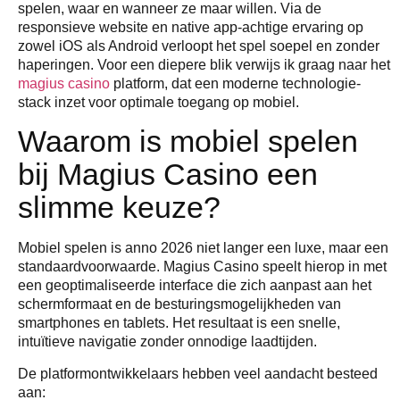
spelen, waar en wanneer ze maar willen. Via de
responsieve website en native app-achtige ervaring op
zowel iOS als Android verloopt het spel soepel en zonder
haperingen. Voor een diepere blik verwijs ik graag naar het
magius casino
platform, dat een moderne technologie-
stack inzet voor optimale toegang op mobiel.
Waarom is mobiel spelen
bij Magius Casino een
slimme keuze?
Mobiel spelen is anno 2026 niet langer een luxe, maar een
standaardvoorwaarde. Magius Casino speelt hierop in met
een geoptimaliseerde interface die zich aanpast aan het
schermformaat en de besturingsmogelijkheden van
smartphones en tablets. Het resultaat is een snelle,
intuïtieve navigatie zonder onnodige laadtijden.
De platformontwikkelaars hebben veel aandacht besteed
aan: