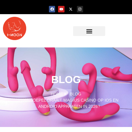
New Products
BLOG
HOME
BLOG
HOE SOEPEL DRAAIT MAGIUS CASINO OP IOS EN
ANDROID APPARATEN IN 2026?