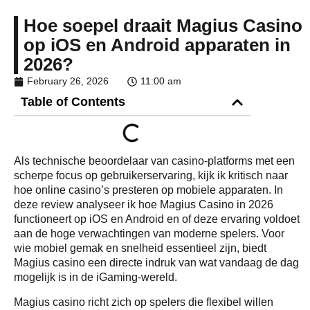
Hoe soepel draait Magius Casino
op iOS en Android apparaten in
2026?
February 26, 2026
11:00 am
Table of Contents
Als technische beoordelaar van casino-platforms met een
scherpe focus op gebruikerservaring, kijk ik kritisch naar
hoe online casino’s presteren op mobiele apparaten. In
deze review analyseer ik hoe Magius Casino in 2026
functioneert op iOS en Android en of deze ervaring voldoet
aan de hoge verwachtingen van moderne spelers. Voor
wie mobiel gemak en snelheid essentieel zijn, biedt
Magius casino een directe indruk van wat vandaag de dag
mogelijk is in de iGaming-wereld.
Magius casino richt zich op spelers die flexibel willen