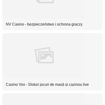
NV Casino - bezpieczeństwo i ochrona graczy
Casino Vox - Sloturi jocuri de masă și cazinou live