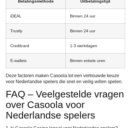
Betalingsmethode
Uitbetalingstijd
iDEAL
Binnen 24 uur
Trustly
Binnen 24 uur
Creditcard
1-3 werkdagen
E-wallets
Binnen enkele uren
Deze factoren maken Casoola tot een vertrouwde keuze
voor Nederlandse spelers die snel en veilig willen spelen.
FAQ – Veelgestelde vragen
over Casoola voor
Nederlandse spelers