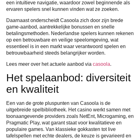
een intuïtieve navigatie, waardoor zowel beginnende als
ervaren spelers snel kunnen vinden wat ze zoeken.
Daarnaast onderscheidt Casoola zich door zijn brede
game-aanbod, aantrekkelijke bonussen en snelle
betalingsmethoden. Nederlandse spelers kunnen rekenen
op een betrouwbare en veilige speelomgeving, wat
essentieel is in een markt waar verantwoord spelen en
betrouwbaarheid steeds belangrijker worden.
Lees meer over het actuele aanbod via
casoola
.
Het spelaanbod: diversiteit
en kwaliteit
Een van de grote pluspunten van Casoola is de
uitgebreide spelbibliotheek. Het casino werkt samen met
toonaangevende providers zoals NetEnt, Microgaming, en
Pragmatic Play, wat garant staat voor kwalitatieve en
populaire games. Van klassieke gokkasten tot live
tafelspellen met echte dealers, de keuze is gevarieerd en