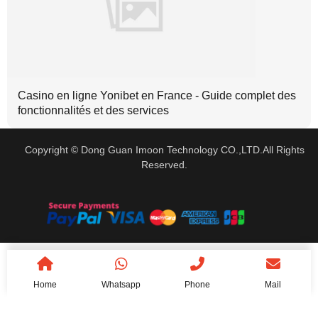
Casino en ligne Yonibet en France - Guide complet des
fonctionnalités et des services
Copyright © Dong Guan Imoon Technology CO.,LTD.All Rights
Reserved.
Home
Whatsapp
Phone
Mail