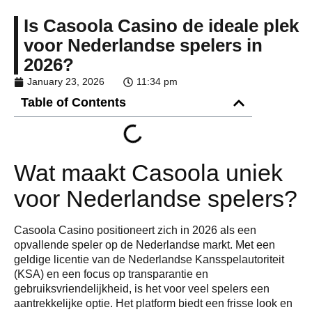
Is Casoola Casino de ideale plek
voor Nederlandse spelers in
2026?
January 23, 2026
11:34 pm
Table of Contents
Wat maakt Casoola uniek
voor Nederlandse spelers?
Casoola Casino positioneert zich in 2026 als een
opvallende speler op de Nederlandse markt. Met een
geldige licentie van de Nederlandse Kansspelautoriteit
(KSA) en een focus op transparantie en
gebruiksvriendelijkheid, is het voor veel spelers een
aantrekkelijke optie. Het platform biedt een frisse look en