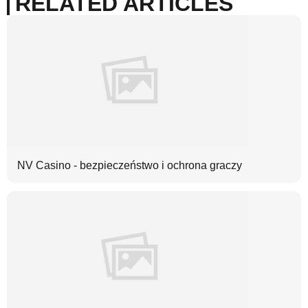
RELATED ARTICLES
NV Casino - bezpieczeństwo i ochrona graczy